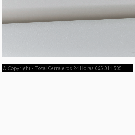
© Copyright - Total Cerrajeros 24 Horas 665 311 585